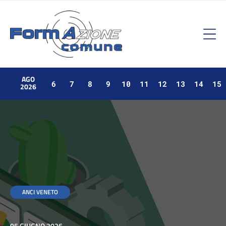
AGO
6
7
8
9
10
11
12
13
14
15
2026
ANCI VENETO
05 GIUGNO 2026